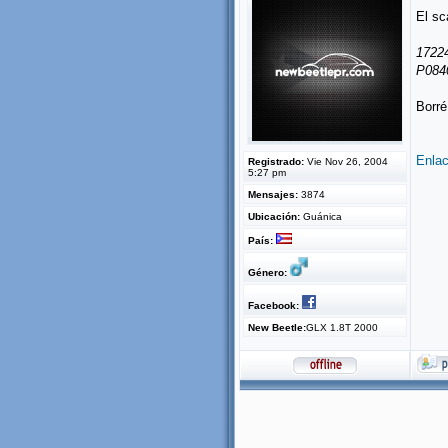
El sc
17224
P0840
Borré
Enlac
Registrado:
Vie Nov 26, 2004
5:27 pm
Mensajes:
3874
Ubicación:
Guánica
País:
Género:
Facebook:
New Beetle:
GLX 1.8T 2000