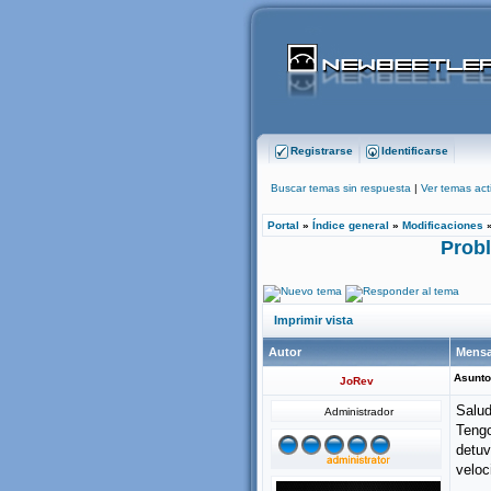
Registrarse
Identificarse
Buscar temas sin respuesta
|
Ver temas act
Portal
»
Índice general
»
Modificaciones
Probl
Imprimir vista
Autor
Mensa
Asunto
JoRev
Salud
Administrador
Tengo
detuv
veloc