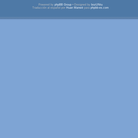
Powered by
phpBB Group
• Designed by
bozUNtu
Traducción al español por
Huan Manwë
para
phpbb-es.com