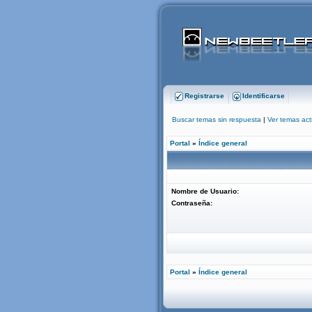
Registrarse
Identificarse
Buscar temas sin respuesta
|
Ver temas act
Portal
»
Índice general
Nombre de Usuario:
Contraseña:
Portal
»
Índice general