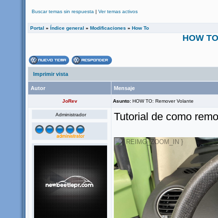
Buscar temas sin respuesta
|
Ver temas activos
Portal
»
Índice general
»
Modificaciones
»
How To
HOW TO:
Imprimir vista
Autor
Mensaje
JoRev
Asunto:
HOW TO: Remover Volante
Tutorial de como remo
Administrador