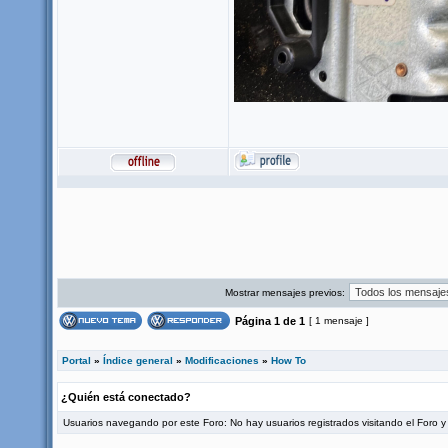
Mostrar mensajes previos:
Página
1
de
1
[ 1 mensaje ]
Portal
»
Índice general
»
Modificaciones
»
How To
¿Quién está conectado?
Usuarios navegando por este Foro: No hay usuarios registrados visitando el Foro y 