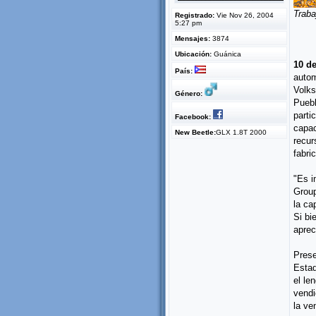
Traba
Registrado:
Vie Nov 26, 2004
5:27 pm
Mensajes:
3874
Ubicación:
Guánica
10 de
País:
autom
Volks
Género:
Puebl
parti
Facebook:
capac
New Beetle:
GLX 1.8T 2000
recur
fabri
"Es i
Group
la ca
Si bi
aprec
Prese
Estad
el le
vendi
la ve