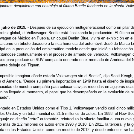
jadores despidieron con nostalgia al último Beetle fabricado en la planta Vo
 julio de 2019.
- Después de su ejecución multigeneracional como un pilar 
otriz global, el Volkswagen Beetle está finalizando la producción. El último a
wagen de México en Puebla, un coupé Denim Blue, vivirá en exhibición en e
a como un tributo duradero a la rica herencia del automóvil. José de Marco Lo
cipó en la producción del emblemático modelo desde que inició su fabricación 
itándose continuamente en el proceso de armado del vehículo. Volkswagen 
sos para producir un SUV compacto centrado en el mercado de América del Nor
cante debajo del Tiguan.
mposible imaginar dónde estaría Volkswagen sin el Beetle", dijo Scott Keog
 of America. “Desde su primera importación en 1949 hasta el diseño de inspi
pacidad de nuestra compañía para colocar clavijas redondas en agujeros cuadr
en ha llegado el momento, el papel que ha desempeñado en la evolución de n
iado".
ntado en Estados Unidos como el Tipo 1, Volkswagen vendió casi cinco mill
os Unidos y un total mundial de 21.5 millones de autos. En 1998, el New Bee
nguaje de diseño "retro" automotriz, reintrodujo la silueta familiar a una nuev
ó más de 1.2 millones de autos entre 1998 y 2010. En 2011, la tercera, y la g
nta en los Estados Unidos como un modelo de 2012, y desde entonces se ha