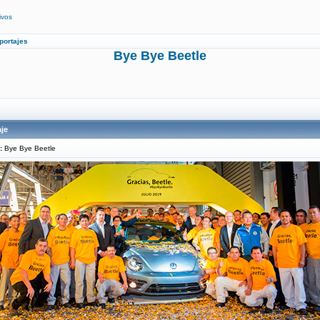
ivos
portajes
Bye Bye Beetle
je
:
Bye Bye Beetle