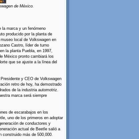
lkswagen de México.
de la marca y un fenómeno
uto producido por la planta de
l museo local de Volkswagen en
zano Castro, líder de turno
en la planta Puebla, en 1997,
de México pronto cambiará los
te que se ajuste a la línea del
h, Presidente y CEO de Volkswagen
ración retro de hoy, ha demostrado
ados de la industria automotriz.
uestra marca será siempre
ones de escarabajos en los
tle, uno de los primeros en adoptar
a generación de conductores y
eneración actual de Beetle salió a
n construido más de 500,000.