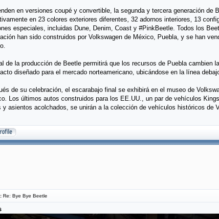
nden en versiones coupé y convertible, la segunda y tercera generación de 
tivamente en 23 colores exteriores diferentes, 32 adornos interiores, 13 conf
ones especiales, incluidas Dune, Denim, Coast y #PinkBeetle. Todos los Beet
ación han sido construidos por Volkswagen de México, Puebla, y se han ven
o.
nal de la producción de Beetle permitirá que los recursos de Puebla cambien
cto diseñado para el mercado norteamericano, ubicándose en la línea debajo
és de su celebración, el escarabajo final se exhibirá en el museo de Volksw
o. Los últimos autos construidos para los EE.UU., un par de vehículos King
s y asientos acolchados, se unirán a la colección de vehículos históricos de
:
Re: Bye Bye Beetle
s