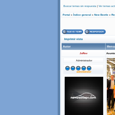
Buscar temas sin respuesta
|
Ver temas act
Portal
»
Índice general
»
New Beetle
»
Re
Imprimir vista
Autor
Mensa
JoRev
Asunto
Administrador