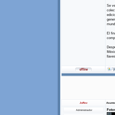
Se ve
colec
edici
gener
mund
El fi
compa
Despu
Méxic
llave
JoRev
Asunto
Foto
Administrador