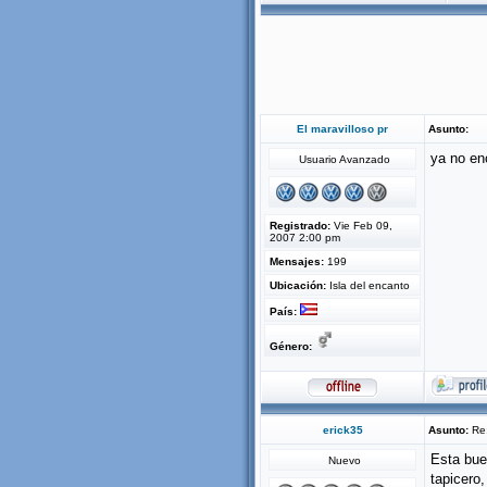
El maravilloso pr
Asunto:
ya no en
Usuario Avanzado
Registrado:
Vie Feb 09,
2007 2:00 pm
Mensajes:
199
Ubicación:
Isla del encanto
País:
Género:
erick35
Asunto:
Re:
Esta bue
Nuevo
tapicero,