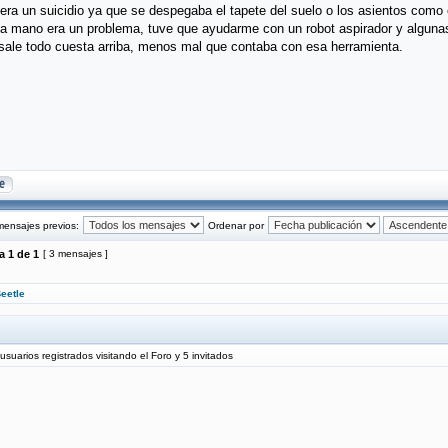
o era un suicidio ya que se despegaba el tapete del suelo o los asientos como
o a mano era un problema, tuve que ayudarme con un robot aspirador y algunas 
sale todo cuesta arriba, menos mal que contaba con esa herramienta.
mensajes previos:
Ordenar por
na
1
de
1
[ 3 mensajes ]
eetle
uarios registrados visitando el Foro y 5 invitados