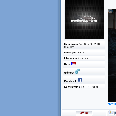
____
Registrado:
Vie Nov 26, 2004
5:27 pm
Mensajes:
3874
Ubicación:
Guánica
País:
Género:
Facebook:
New Beetle:
GLX 1.8T 2000
New B