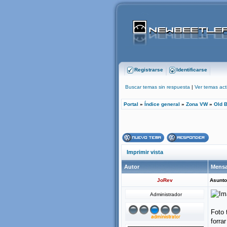
Registrarse
Identificarse
Buscar temas sin respuesta
|
Ver temas act
Portal
»
Índice general
»
Zona VW
»
Old B
Imprimir vista
Autor
Mensa
JoRev
Asunto
Administrador
Foto 
forra