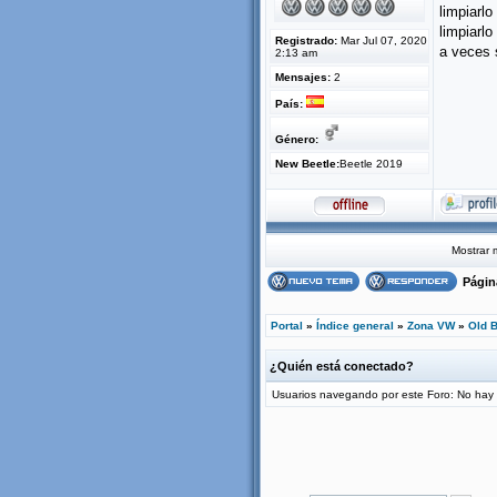
limpiarl
limpiarl
Registrado:
Mar Jul 07, 2020
a veces 
2:13 am
Mensajes:
2
País:
Género:
New Beetle:
Beetle 2019
Mostrar 
Pági
Portal
»
Índice general
»
Zona VW
»
Old B
¿Quién está conectado?
Usuarios navegando por este Foro: No hay us