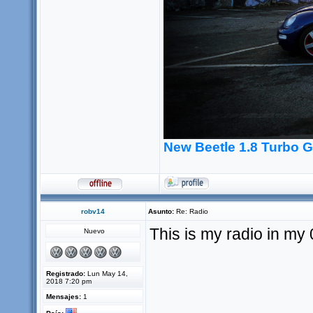
New Beetle 1.8 Turbo 
robv14
Asunto:
Re: Radio
This is my radio in m
Nuevo
Registrado:
Lun May 14,
2018 7:20 pm
Mensajes:
1