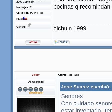
2009 12:48 pm
bocinas q recomindan
Mensajes:
21
Ubicación:
Puerto Rico
País:
_________________
bichuin 1999
Género:
JoRev
Asunto:
Re: Radio
Administrador
Jose Suarez escribió:
Senores
Con cuidado senores
estar inventado. Te