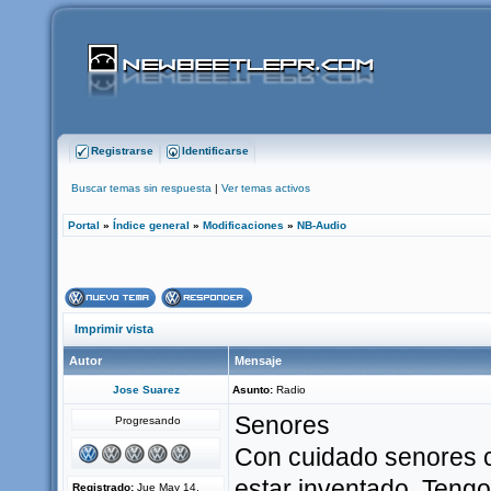
Registrarse
Identificarse
Buscar temas sin respuesta
|
Ver temas activos
Portal
»
Índice general
»
Modificaciones
»
NB-Audio
Imprimir vista
Autor
Mensaje
Jose Suarez
Asunto:
Radio
Senores
Progresando
Con cuidado senores co
estar inventado. Teng
Registrado:
Jue May 14,