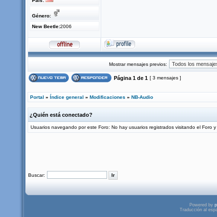
País:
Género:
New Beetle:
2006
Mostrar mensajes previos:
Página
1
de
1
[ 3 mensajes ]
Portal
»
Índice general
»
Modificaciones
»
NB-Audio
¿Quién está conectado?
Usuarios navegando por este Foro: No hay usuarios registrados visitando el Foro y 
Buscar:
Powered by
p
Traducción al esp