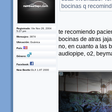
bocinas q recomin
Registrado:
Vie Nov 26, 2004
te recomiendo pacien
5:27 pm
Mensajes:
3874
bocinas de atras jaj
Ubicación:
Guánica
no, en cuanto a las 
País:
audiopipe, o2, beyma
Género:
Facebook:
________________
New Beetle:
GLX 1.8T 2000