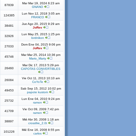
Mar Mar 19, 2024 6:23 am
87839
GNANO
Lun Nov 12, 2018 3:05 am
124385
FRANCO
Jue Ago 20, 2015 9:29 am
38481
JoRev
Lun May 25, 2015 1:25 pm
32926
lordnikon
Dom Ene 04, 2015 9:06 pm
27033
JoRev
Mar Mar 25, 2014 10:36 pm
45746
Mario_Marty
Mar Dic 17, 2013 5:29 pm
26460
CAPOTAS CONVERTIBLES
Vie Oct 11, 2013 10:10 am
26084
CoYoTe
Sab Sep 15, 2012 10:02 pm
49453
papote kustom
Lun Ene 04, 2010 9:24 pm
25732
ramon
Vie Oct 09, 2009 7:42 pm
41709
ramon
Mié Abr 30, 2008 1:18 am
38897
crossfire_2.0t
Mié Ene 16, 2008 8:55 pm
101226
carlos