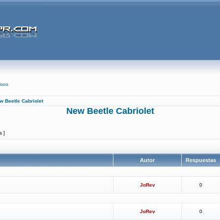
ivos
w Beetle Cabriolet
New Beetle Cabriolet
s ]
Autor
Respuestas
JoRev
0
JoRev
0