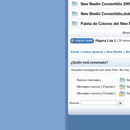
New Beetle Convertible 200
New Beetle Convertible,dob
Paleta de Colores del New 
Mostr
Página
1
de
1
[ 30 tema
Portal
»
Índice general
»
New Beetle
»
Ne
¿Quién está conectado?
Usuarios navegando por este Foro: No hay us
Nuevos mensajes
No
Mensajes nuevos [ Popular ]
No
Mensajes nuevos [ Cerrado ]
No
Buscar: