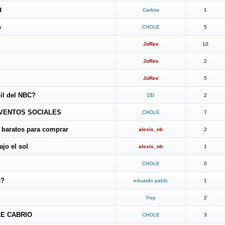
t
Carlota
1
s
CHOLE
5
JoRev
10
JoRev
2
JoRev
5
bil del NBC?
DD
2
EVENTOS SOCIALES
CHOLE
7
 baratos para comprar
alexis_nb
2
ajo el sol
alexis_nb
1
CHOLE
0
s?
eduardo pablo
1
Pep
2
E CABRIO
CHOLE
3