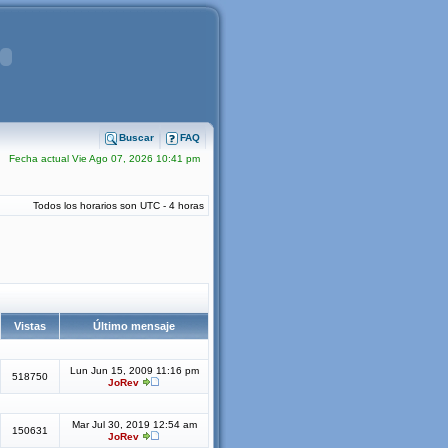
Buscar
FAQ
Fecha actual Vie Ago 07, 2026 10:41 pm
Todos los horarios son UTC - 4 horas
Vistas
Último mensaje
Lun Jun 15, 2009 11:16 pm
518750
JoRev
Mar Jul 30, 2019 12:54 am
150631
JoRev