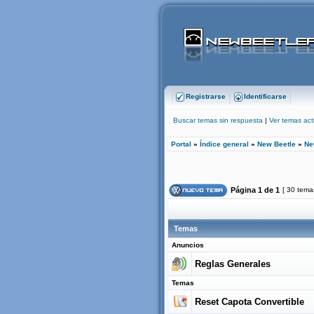
Registrarse
Identificarse
Buscar temas sin respuesta
|
Ver temas act
Portal
»
Índice general
»
New Beetle
»
Ne
Página
1
de
1
[ 30 tema
Temas
Anuncios
Reglas Generales
Temas
Reset Capota Convertible