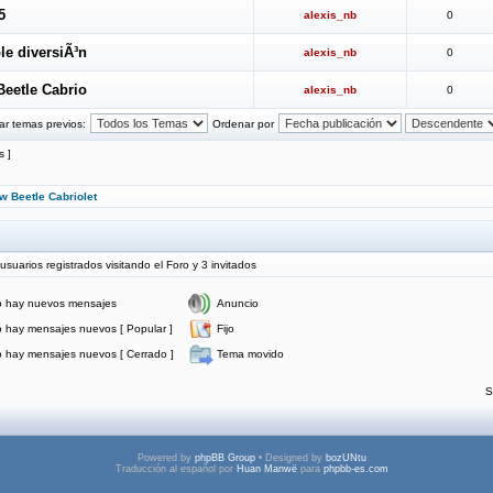
5
alexis_nb
0
le diversiÃ³n
alexis_nb
0
Beetle Cabrio
alexis_nb
0
ar temas previos:
Ordenar por
s ]
w Beetle Cabriolet
uarios registrados visitando el Foro y 3 invitados
 hay nuevos mensajes
Anuncio
 hay mensajes nuevos [ Popular ]
Fijo
 hay mensajes nuevos [ Cerrado ]
Tema movido
S
Powered by
phpBB Group
• Designed by
bozUNtu
Traducción al español por
Huan Manwë
para
phpbb-es.com