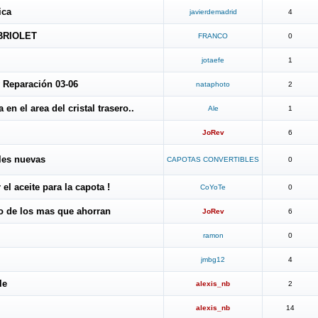
ica
javierdemadrid
4
BRIOLET
FRANCO
0
jotaefe
1
 Reparación 03-06
nataphoto
2
en el area del cristal trasero..
Ale
1
JoRev
6
ales nuevas
CAPOTAS CONVERTIBLES
0
el aceite para la capota !
CoYoTe
0
o de los mas que ahorran
JoRev
6
ramon
0
jmbg12
4
le
alexis_nb
2
alexis_nb
14