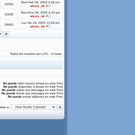
Dom Feb 06, 2005 4:48 pm
31591
alexis_nb
Dom Ene 30, 2005 6:30 pm
31626
alexis_nb
Lun Dic 20, 2004 12:09 pm
26642
alexis_nb
Todos los horarios son UTC - 4 horas
No puede
abrir nuevos temas en este Foro
No puede
responder a temas en este Foro
No puede
editar sus mensajes en este Foro
No puede
borrar sus mensajes en este Foro
No puede
enviar adjuntos en este Foro
altar a: