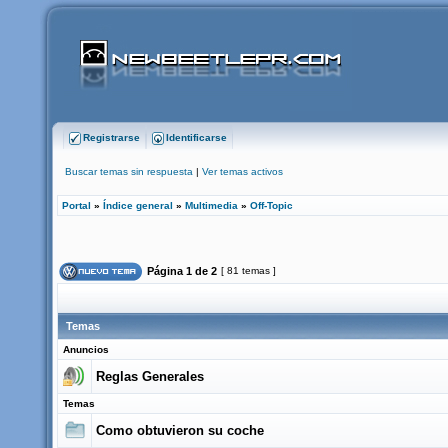
Registrarse
Identificarse
Buscar temas sin respuesta
|
Ver temas activos
Portal
»
Índice general
»
Multimedia
»
Off-Topic
Página
1
de
2
[ 81 temas ]
Temas
Anuncios
Reglas Generales
Temas
Como obtuvieron su coche