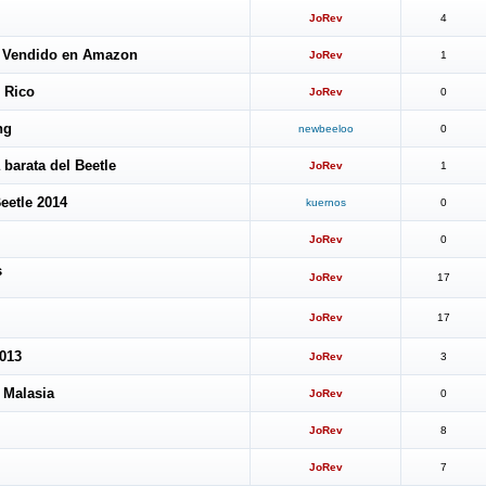
JoRev
4
on Vendido en Amazon
JoRev
1
 Rico
JoRev
0
ng
newbeeloo
0
 barata del Beetle
JoRev
1
eetle 2014
kuernos
0
JoRev
0
s
JoRev
17
JoRev
17
2013
JoRev
3
 Malasia
JoRev
0
JoRev
8
JoRev
7