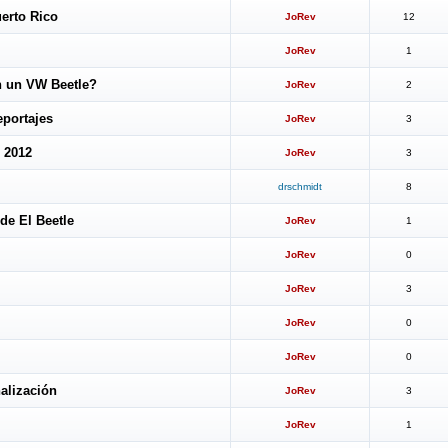
erto Rico
JoRev
12
JoRev
1
n un VW Beetle?
JoRev
2
eportajes
JoRev
3
 2012
JoRev
3
drschmidt
8
de El Beetle
JoRev
1
JoRev
0
JoRev
3
JoRev
0
JoRev
0
nalización
JoRev
3
JoRev
1