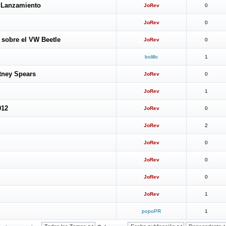
l Lanzamiento
JoRev
0
JoRev
0
 sobre el VW Beetle
JoRev
0
bolillo
1
itney Spears
JoRev
0
JoRev
1
012
JoRev
0
JoRev
2
JoRev
0
JoRev
0
JoRev
0
JoRev
1
popoPR
1