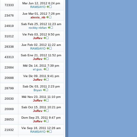
Mar Jun 12, 2012 6:24 pm
72333
RAMSAYO
Jue Mar 01, 2012 7:26 pm
23476
alexis_nb
Sab Feb 25, 2012 11:23 am
24919
rockky nbfan
Vie Feb 03, 2012 9:50 pm
31012
JoRev
Jue Feb 02, 2012 11:22 am
28338
RAMSAYO
Sab Ene 21, 2012 11:52 pm
43313
JoRev
Mié Dic 14, 2011 7:39 pm
22684
el gus.
Vie Dic 09, 2011 9:41 pm
20688
JoRev
Sab Dic 03, 2011 2:23 pm
28799
Bryan
Mié Nov 23, 2011 11:10 pm
20030
JoRev
Sab Oct 15, 2011 10:21 pm
20069
JoRev
Dom Sep 25, 2011 9:47 pm
28653
JoRev
Vie Sep 16, 2011 12:26 am
21932
RAMSAYO