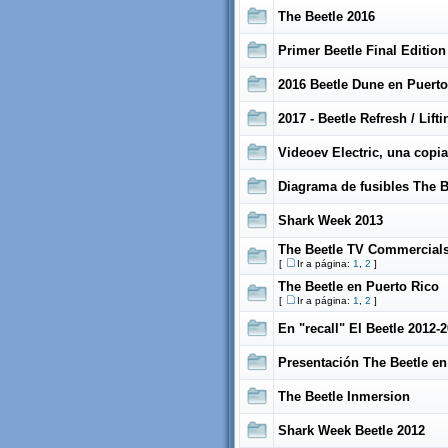
The Beetle 2016
Primer Beetle Final Editi
2016 Beetle Dune en Puerto
2017 - Beetle Refresh / Lifti
Videoev Electric, una copia
Diagrama de fusibles The B
Shark Week 2013
The Beetle TV Commercial
[
Ir a página:
1
,
2
]
The Beetle en Puerto Rico
[
Ir a página:
1
,
2
]
En "recall" El Beetle 2012-
Presentación The Beetle en
The Beetle Inmersion
Shark Week Beetle 2012