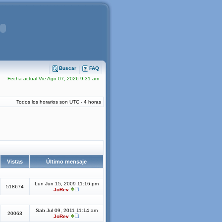
Buscar
FAQ
Fecha actual Vie Ago 07, 2026 9:31 am
Todos los horarios son UTC - 4 horas
Vistas
Último mensaje
Lun Jun 15, 2009 11:16 pm
518674
JoRev
Sab Jul 09, 2011 11:14 am
20063
JoRev