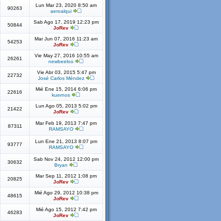
Lun Mar 23, 2020 8:50 am
90263
aeroalqui
Sab Ago 17, 2019 12:23 pm
50844
JoRev
Mar Jun 07, 2016 11:23 am
54253
JoRev
Vie May 27, 2016 10:55 am
26261
newbeeloo
Vie Abr 03, 2015 5:47 pm
22732
José Carlos Méndez
Mié Ene 15, 2014 6:06 pm
22616
kuernos
Lun Ago 05, 2013 5:02 pm
21422
JoRev
Mar Feb 19, 2013 7:47 pm
87311
RAMSAYO
Lun Ene 21, 2013 8:07 pm
93777
RAMSAYO
Sab Nov 24, 2012 12:00 pm
30632
Bryan
Mar Sep 11, 2012 1:08 pm
20825
JoRev
Mié Ago 29, 2012 10:38 pm
48615
JoRev
Mié Ago 15, 2012 7:42 pm
46283
JoRev