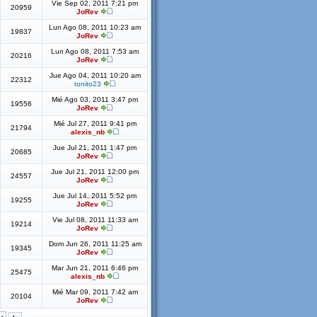
Vie Sep 02, 2011 7:21 pm
20959
JoRev
Lun Ago 08, 2011 10:23 am
19837
JoRev
Lun Ago 08, 2011 7:53 am
20216
JoRev
Jue Ago 04, 2011 10:20 am
22312
tonito23
Mié Ago 03, 2011 3:47 pm
19556
JoRev
Mié Jul 27, 2011 9:41 pm
21794
alexis_nb
Jue Jul 21, 2011 1:47 pm
20685
JoRev
Jue Jul 21, 2011 12:00 pm
24557
JoRev
Jue Jul 14, 2011 5:52 pm
19255
JoRev
Vie Jul 08, 2011 11:33 am
19214
JoRev
Dom Jun 26, 2011 11:25 am
19345
JoRev
Mar Jun 21, 2011 6:46 pm
25475
alexis_nb
Mié Mar 09, 2011 7:42 am
20104
JoRev