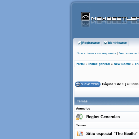
Registrarse
Identificarse
Buscar temas sin respuesta
|
Ver temas act
Portal
»
Índice general
»
New Beetle
»
Th
Página
1
de
1
[ 40 tema
Temas
Anuncios
Reglas Generales
Temas
Sitio especial "The Beetle"