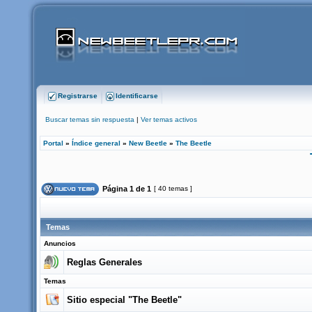
Registrarse
Identificarse
Buscar temas sin respuesta
|
Ver temas activos
Portal
»
Índice general
»
New Beetle
»
The Beetle
Página
1
de
1
[ 40 temas ]
Temas
Anuncios
Reglas Generales
Temas
Sitio especial "The Beetle"