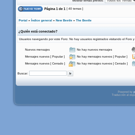
Mostrar temas previos:
Página
1
de
1
[ 40 temas ]
Portal
»
Índice general
»
New Beetle
»
The Beetle
¿Quién está conectado?
Usuarios navegando por este Foro: No hay usuarios registrados visitando el Foro y 
Nuevos mensajes
No hay nuevos mensajes
Mensajes nuevos [ Popular ]
No hay mensajes nuevos [ Popular ]
Mensajes nuevos [ Cerrado ]
No hay mensajes nuevos [ Cerrado ]
Buscar:
Powered by
p
Traducción al esp