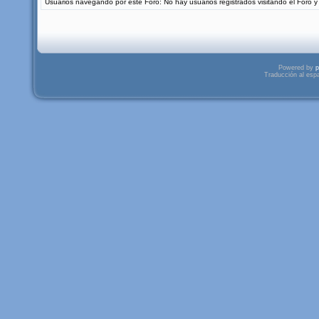
Usuarios navegando por este Foro: No hay usuarios registrados visitando el Foro y 
Powered by
p
Traducción al esp