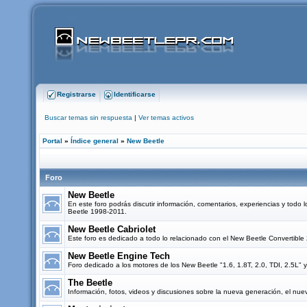
Registrarse
Identificarse
Buscar temas sin respuesta
|
Ver temas activos
Portal
»
Índice general
»
New Beetle
Foro
New Beetle
En este foro podrás discutir información, comentarios, experiencias y todo 
Beetle 1998-2011.
New Beetle Cabriolet
Este foro es dedicado a todo lo relacionado con el New Beetle Convertibl
New Beetle Engine Tech
Foro dedicado a los motores de los New Beetle "1.6, 1.8T, 2.0, TDI, 2.5L" y
The Beetle
Información, fotos, videos y discusiones sobre la nueva generación, el nu