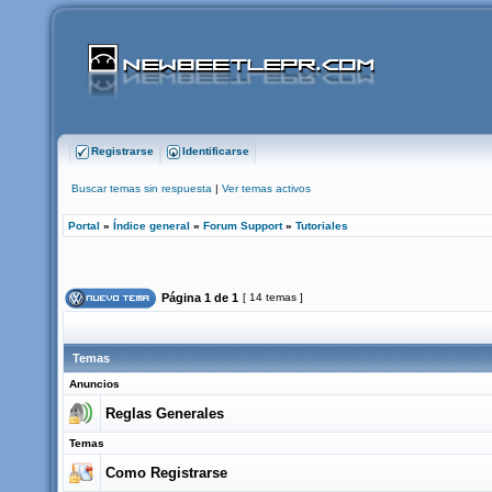
Registrarse
Identificarse
Buscar temas sin respuesta
|
Ver temas activos
Portal
»
Índice general
»
Forum Support
»
Tutoriales
Página
1
de
1
[ 14 temas ]
Temas
Anuncios
Reglas Generales
Temas
Como Registrarse