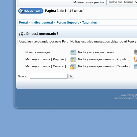
Mostrar temas previos:
Página
1
de
1
[ 14 temas ]
Portal
»
Índice general
»
Forum Support
»
Tutoriales
¿Quién está conectado?
Usuarios navegando por este Foro: No hay usuarios registrados visitando el Foro y 
Nuevos mensajes
No hay nuevos mensajes
Mensajes nuevos [ Popular ]
No hay mensajes nuevos [ Popular ]
Mensajes nuevos [ Cerrado ]
No hay mensajes nuevos [ Cerrado ]
Buscar:
Powered by
p
Traducción al esp