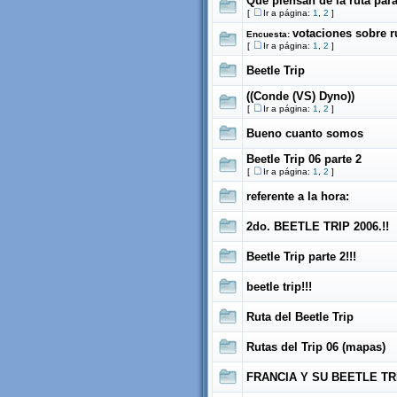
Que piensan de la ruta para
[
Ir a página:
1
,
2
]
votaciones sobre ru
Encuesta:
[
Ir a página:
1
,
2
]
Beetle Trip
((Conde (VS) Dyno))
[
Ir a página:
1
,
2
]
Bueno cuanto somos
Beetle Trip 06 parte 2
[
Ir a página:
1
,
2
]
referente a la hora:
2do. BEETLE TRIP 2006.!!
Beetle Trip parte 2!!!
beetle trip!!!
Ruta del Beetle Trip
Rutas del Trip 06 (mapas)
FRANCIA Y SU BEETLE TRI