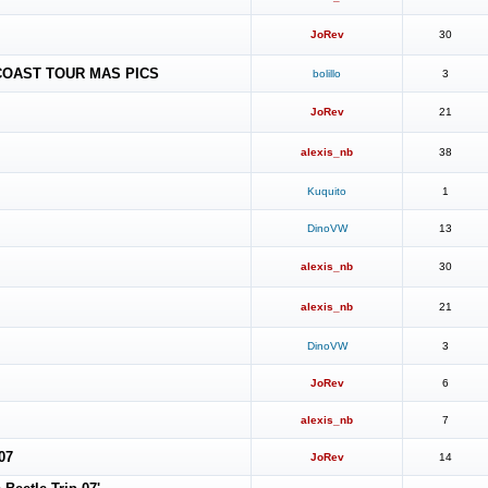
JoRev
30
OAST TOUR MAS PICS
bolillo
3
JoRev
21
alexis_nb
38
Kuquito
1
DinoVW
13
alexis_nb
30
alexis_nb
21
DinoVW
3
JoRev
6
alexis_nb
7
07
JoRev
14