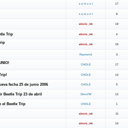
s a m u e l
17
s a m u e l
9
alexis_nb
19
tle Trip
alexis_nb
4
rip
alexis_nb
16
Raymond
3
UNIO!
CHOLE
17
rip!
CHOLE
14
eva fecha 25 de junio 2006
CHOLE
5
ir Beetle Trip 23 de abril
DinoVW
12
 el Beetle Trip
CHOLE
1
alexis_nb
11
alexis_nb
14