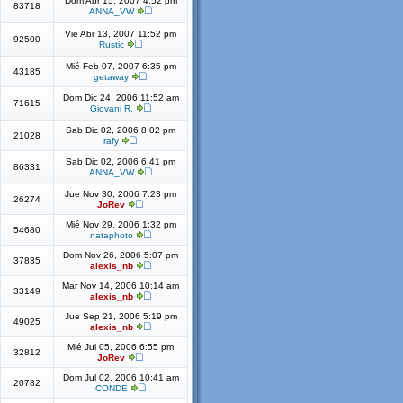
Dom Abr 15, 2007 4:52 pm
83718
ANNA_VW
Vie Abr 13, 2007 11:52 pm
92500
Rustic
Mié Feb 07, 2007 6:35 pm
43185
getaway
Dom Dic 24, 2006 11:52 am
71615
Giovani R.
Sab Dic 02, 2006 8:02 pm
21028
rafy
Sab Dic 02, 2006 6:41 pm
86331
ANNA_VW
Jue Nov 30, 2006 7:23 pm
26274
JoRev
Mié Nov 29, 2006 1:32 pm
54680
nataphoto
Dom Nov 26, 2006 5:07 pm
37835
alexis_nb
Mar Nov 14, 2006 10:14 am
33149
alexis_nb
Jue Sep 21, 2006 5:19 pm
49025
alexis_nb
Mié Jul 05, 2006 6:55 pm
32812
JoRev
Dom Jul 02, 2006 10:41 am
20782
CONDE