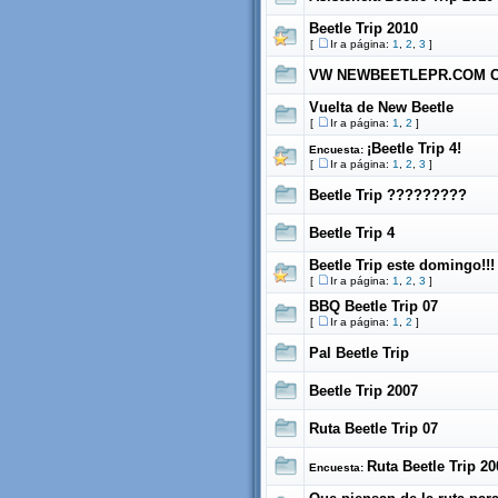
Beetle Trip 2010
[
Ir a página:
1
,
2
,
3
]
VW NEWBEETLEPR.COM C
Vuelta de New Beetle
[
Ir a página:
1
,
2
]
¡Beetle Trip 4!
Encuesta:
[
Ir a página:
1
,
2
,
3
]
Beetle Trip ?????????
Beetle Trip 4
Beetle Trip este domingo!!!
[
Ir a página:
1
,
2
,
3
]
BBQ Beetle Trip 07
[
Ir a página:
1
,
2
]
Pal Beetle Trip
Beetle Trip 2007
Ruta Beetle Trip 07
Ruta Beetle Trip 20
Encuesta: