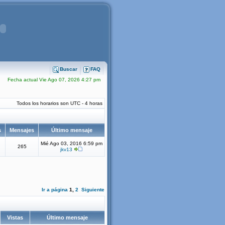
Buscar
FAQ
Fecha actual Vie Ago 07, 2026 4:27 pm
Todos los horarios son UTC - 4 horas
s
Mensajes
Último mensaje
Mié Ago 03, 2016 6:59 pm
265
jkv13
Ir a página
1
,
2
Siguiente
Vistas
Último mensaje