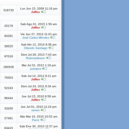
Lun Jun 15, 2009 11:16 pm
518735
JoRev
Sab Ago 01, 2015 1:56 am
20179
JoRev
Vie Jun 27, 2014 11:01 pm
94281
José Carlos Méndez
Sab Abr 12, 2014 8:38 am
39525
Orlando Santiago
Dom Jul 28, 2013 7:43 am
97018
Rubenjulieann
Mar Jul 31, 2012 1:19 pm
280528
jcampos
Sab Jul 14, 2012 9:21 pm
79303
JoRev
Dom Jul 24, 2011 8:34 am
52243
JoRev
Jue Jul 15, 2010 9:58 am
96444
JoRev
Jue Jul 01, 2010 11:24 pm
33200
ramon
Mar Mar 16, 2010 10:52 am
27481
Panic
Sab Ene 30, 2010 11:57 pm
63415