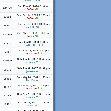
RAMSAYO
Sab Ene 30, 2010 8:48 am
124776
JoRev
Dom Jun 14, 2009 12:23 am
31296
JoRev
Dom Jun 07, 2009 10:08 pm
89800
guelo05
Sab Abr 18, 2009 10:39 am
135575
JoRev
Dom Jun 01, 2008 9:23 pm
23835
P A N C H O
Lun Ene 28, 2008 3:17 pm
64923
alexis_nb
Sab Jun 02, 2007 10:40 pm
121066
jesusvw
Sab Jun 02, 2007 10:39 pm
90978
jesusvw
Dom May 20, 2007 11:43 am
28491
DinoVW
Mar May 15, 2007 7:09 pm
40257
alexis_nb
Dom Abr 29, 2007 12:15 am
42643
jesusvw
Sab Abr 28, 2007 10:18 pm
65493
Rustic