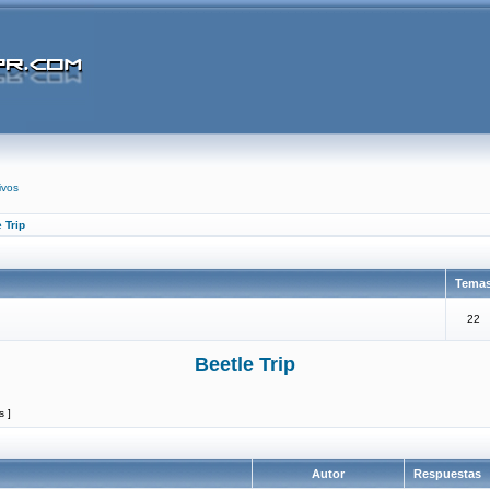
ivos
 Trip
Tema
22
Beetle Trip
s ]
Autor
Respuestas