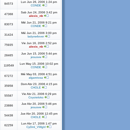
Lun Jun 26, 2006 1:24 pm
84573
CONDE
Sab Jun 24, 2006 3:42 pm
47368
alexis_nb
Mié Jun 21, 2006 9:21 pm
83073
CONDE
Mié Jun 21, 2006 3:00 pm
31424
ladyvw4ever
Vie Jun 16, 2006 2:52 pm
75935
alexis_nb
Jue Jun 15, 2006 5:44 pm
28465
jesusvw
Lun May 15, 2006 10:02 pm
119549
CONDE
Mié May 03, 2006 4:51 pm
67272
algaretosa
Dom Abr 23, 2006 4:15 pm
35958
CHOLE
Vie Abr 21, 2006 6:29 pm
55587
Coyoteloko
Jue Abr 20, 2006 5:46 pm
23886
jesusvw
Jue Abr 20, 2006 12:45 pm
54438
CHOLE
Lun Abr 17, 2006 1:47 pm
62259
CyDmI_VWgIrl