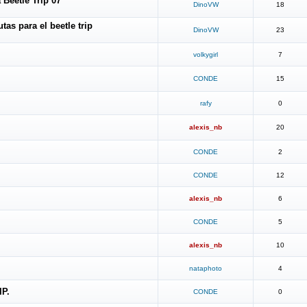
 Beetle Trip 07'
DinoVW
18
tas para el beetle trip
DinoVW
23
volkygirl
7
CONDE
15
rafy
0
alexis_nb
20
CONDE
2
CONDE
12
alexis_nb
6
CONDE
5
alexis_nb
10
nataphoto
4
P.
CONDE
0