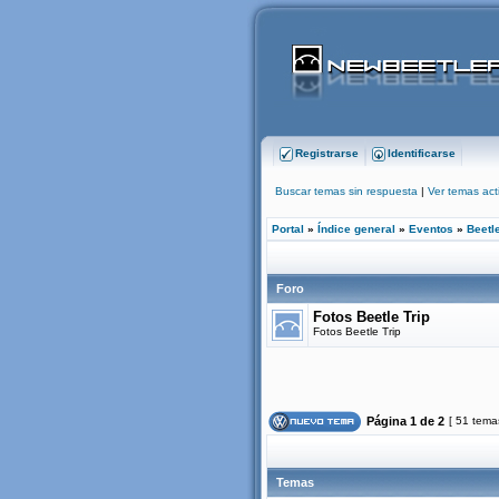
Registrarse
Identificarse
Buscar temas sin respuesta
|
Ver temas act
Portal
»
Índice general
»
Eventos
»
Beetle
Foro
Fotos Beetle Trip
Fotos Beetle Trip
Página
1
de
2
[ 51 tema
Temas