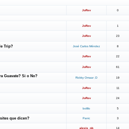
JoRev
0
JoRev
1
JoRev
23
e Trip?
José Carlos Méndez
8
JoRev
22
JoRev
61
ra Guavate? Si o No?
Rickky Omaar ;D
19
JoRev
11
JoRev
24
bolillo
5
sites que dicen?
Panic
3
alexis_nb
14