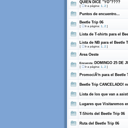
QUIEN DICE "YO"????
[
Ir a página:
1
,
2
]
Puntos de encuentro...
Beetle Trip 06
[
Ir a página:
1
,
2
]
Lista de T-shirts para el Bee
Lista de NB para el Beetle T
[
Ir a página:
1
,
2
]
Area Oeste
DOMINGO 25 DE J
Encuesta:
[
Ir a página:
1
,
2
]
PromociÃ³n para el Beetle T
Beetle Trip CANCELADO! nu
Lista de los que van a asist
Lugares que Visitaremos en
T-Shirts del Beetle Trip 06
Ruta del Beetle Trip 06