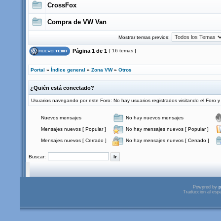
CrossFox
Compra de VW Van
Mostrar temas previos:
Página
1
de
1
[ 16 temas ]
Portal
»
Índice general
»
Zona VW
»
Otros
¿Quién está conectado?
Usuarios navegando por este Foro: No hay usuarios registrados visitando el Foro y 
Nuevos mensajes
No hay nuevos mensajes
Mensajes nuevos [ Popular ]
No hay mensajes nuevos [ Popular ]
Mensajes nuevos [ Cerrado ]
No hay mensajes nuevos [ Cerrado ]
Buscar:
Powered by
p
Traducción al esp