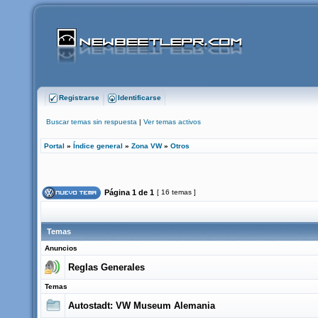
Registrarse
Identificarse
Buscar temas sin respuesta
|
Ver temas activos
Portal
»
Índice general
»
Zona VW
»
Otros
Página
1
de
1
[ 16 temas ]
Temas
Anuncios
Reglas Generales
Temas
Autostadt: VW Museum Alemania