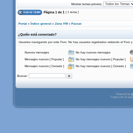
Mostrar temas previos:
Página
1
de
1
[ 1 tema ]
Portal
»
Índice general
»
Zona VW
»
Passat
¿Quién está conectado?
Usuarios navegando por este Foro: No hay usuarios registrados visitando el Foro y 
Nuevos mensajes
No hay nuevos mensajes
Mensajes nuevos [ Popular ]
No hay mensajes nuevos [ Popular ]
Mensajes nuevos [ Cerrado ]
No hay mensajes nuevos [ Cerrado ]
Buscar:
Powered by
p
Traducción al esp