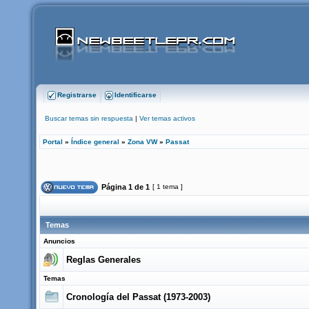
Registrarse
Identificarse
Buscar temas sin respuesta
|
Ver temas activos
Portal
»
Índice general
»
Zona VW
»
Passat
Página
1
de
1
[ 1 tema ]
Temas
Anuncios
Reglas Generales
Temas
Cronologí­a del Passat (1973-2003)