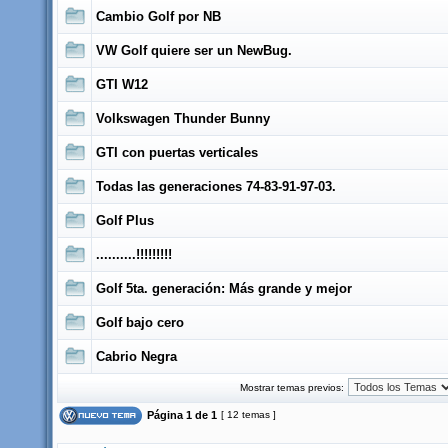
Cambio Golf por NB
VW Golf quiere ser un NewBug.
GTI W12
Volkswagen Thunder Bunny
GTI con puertas verticales
Todas las generaciones 74-83-91-97-03.
Golf Plus
..........!!!!!!!!!
Golf 5ta. generación: Más grande y mejor
Golf bajo cero
Cabrio Negra
Mostrar temas previos:
Página
1
de
1
[ 12 temas ]