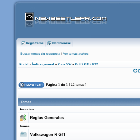
Registrarse
Identificarse
Buscar temas sin respuesta
|
Ver temas activos
Portal
»
Índice general
»
Zona VW
»
Golf / GTI / R32
Go
Página
1
de
1
[ 12 temas ]
Temas
Anuncios
Reglas Generales
Temas
Volkswagen R GTI