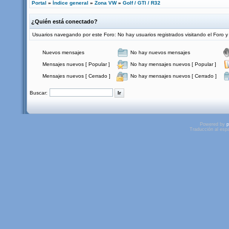
Portal
»
Índice general
»
Zona VW
»
Golf / GTI / R32
¿Quién está conectado?
Usuarios navegando por este Foro: No hay usuarios registrados visitando el Foro y 
Nuevos mensajes
No hay nuevos mensajes
Mensajes nuevos [ Popular ]
No hay mensajes nuevos [ Popular ]
Mensajes nuevos [ Cerrado ]
No hay mensajes nuevos [ Cerrado ]
Buscar:
Powered by
p
Traducción al esp