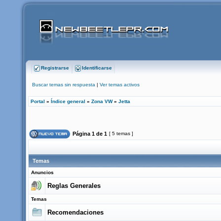
Registrarse
Identificarse
Buscar temas sin respuesta
|
Ver temas activos
Portal
»
Índice general
»
Zona VW
»
Jetta
Página
1
de
1
[ 5 temas ]
Temas
Anuncios
Reglas Generales
Temas
Recomendaciones