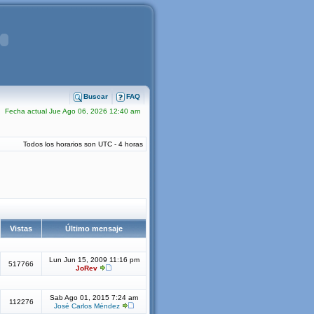
Buscar
FAQ
Fecha actual Jue Ago 06, 2026 12:40 am
Todos los horarios son UTC - 4 horas
Vistas
Último mensaje
Lun Jun 15, 2009 11:16 pm
517766
JoRev
Sab Ago 01, 2015 7:24 am
112276
José Carlos Méndez