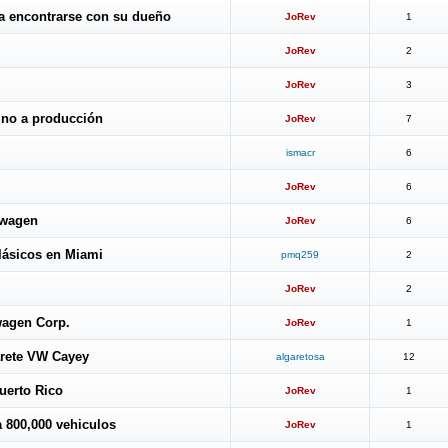
ra encontrarse con su dueño
JoRev
1
JoRev
2
JoRev
3
ino a producción
JoRev
7
ismacr
6
JoRev
6
kswagen
JoRev
6
lásicos en Miami
pmq259
2
JoRev
2
wagen Corp.
JoRev
1
arete VW Cayey
algaretosa
12
Puerto Rico
JoRev
1
 800,000 vehiculos
JoRev
1