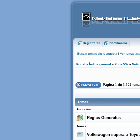
Registrarse
Identificarse
Buscar temas sin respuesta
|
Ver temas act
Portal
»
Índice general
»
Zona VW
»
Noti
Página
1
de
1
[ 21 tema
Temas
Anuncios
Reglas Generales
Temas
Volkswagen supera a Toyot