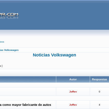
ivos
cias Volkswagen
Noticias Volkswagen
s ]
Autor
Respuestas
JoRev
0
a como mayor fabricante de autos
JoRev
4