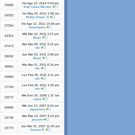
Vie Ago 22, 2014 5:54 pm
25868
José Carlos Méndez
Vie May 25, 2012 2:58 am
26352
Rickky Omaar ;D
Vie Ago 12, 2011 10:46 pm
27564
Amandysha
Mié Mar 16, 2011 3:21 pm
43323
Bryan
Mar Mar 08, 2011 3:22 pm
37473
mfv
Jue Mar 03, 2011 2:08 pm
38032
Bryan
Mar Mar 01, 2011 6:34 pm
36961
mfv
Lun Feb 28, 2011 4:31 pm
25660
mfv
Lun Feb 28, 2011 4:26 pm
27740
mfv
Mié Ene 30, 2008 1:37 am
23272
carlos
Mié Jun 13, 2007 8:24 am
63686
algaretosa
Mar Mar 13, 2007 5:24 pm
23739
jesusvw
Jue Mar 01, 2007 11:00 pm
23775
Giovani R.