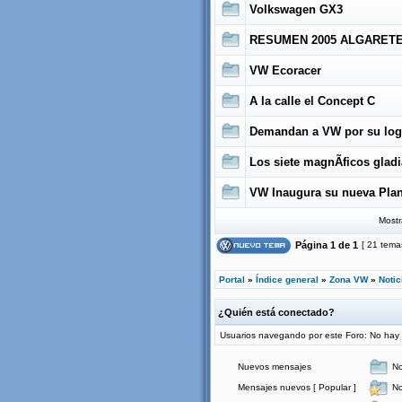
Volkswagen GX3
RESUMEN 2005 ALGARETE
VW Ecoracer
A la calle el Concept C
Demandan a VW por su log
Los siete magnÃ­ficos glad
VW Inaugura su nueva Pla
Mostr
Página
1
de
1
[ 21 tema
Portal
»
Índice general
»
Zona VW
»
Noti
¿Quién está conectado?
Usuarios navegando por este Foro: No hay us
Nuevos mensajes
No
Mensajes nuevos [ Popular ]
No