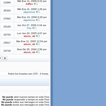
Mié Ene 11, 2006 9:22 pm
21866
JoRev
Mié Ene 11, 2006 1:28 pm
35320
algaretosa
Mar Ene 10, 2006 6:29 pm
27842
algaretosa
Jue Oct 27, 2005 4:16 am
25163
Pep
Lun Jun 20, 2005 4:07 pm
25753
alexis_nb
Mar Ene 11, 2005 12:54 pm
25817
alexis_nb
Dom Dic 05, 2004 2:56 pm
23718
alexis_nb
Todos los horarios son UTC - 4 horas
No puede
abrir nuevos temas en este Foro
No puede
responder a temas en este Foro
No puede
editar sus mensajes en este Foro
No puede
borrar sus mensajes en este Foro