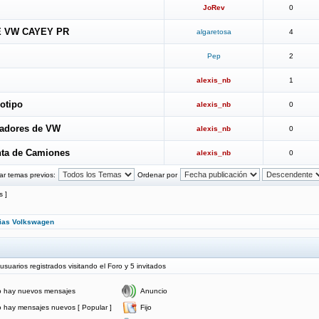
JoRev
0
 VW CAYEY PR
algaretosa
4
Pep
2
alexis_nb
1
otipo
alexis_nb
0
iadores de VW
alexis_nb
0
nta de Camiones
alexis_nb
0
ar temas previos:
Ordenar por
s ]
cias Volkswagen
uarios registrados visitando el Foro y 5 invitados
 hay nuevos mensajes
Anuncio
 hay mensajes nuevos [ Popular ]
Fijo