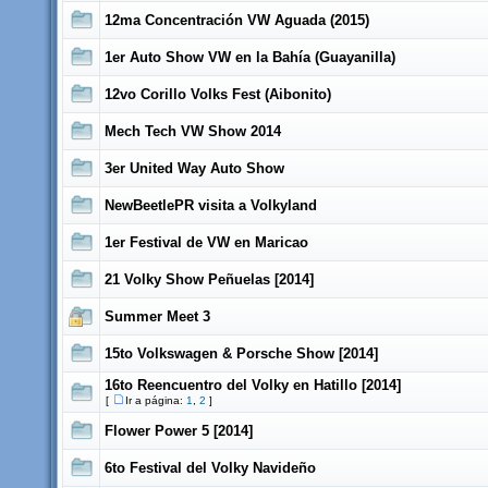
12ma Concentración VW Aguada (2015)
1er Auto Show VW en la Bahía (Guayanilla)
12vo Corillo Volks Fest (Aibonito)
Mech Tech VW Show 2014
3er United Way Auto Show
NewBeetlePR visita a Volkyland
1er Festival de VW en Maricao
21 Volky Show Peñuelas [2014]
Summer Meet 3
15to Volkswagen & Porsche Show [2014]
16to Reencuentro del Volky en Hatillo [2014]
[
Ir a página:
1
,
2
]
Flower Power 5 [2014]
6to Festival del Volky Navideño