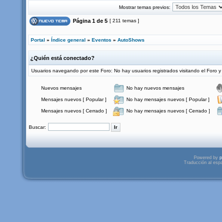
Mostrar temas previos:
Página
1
de
5
[ 211 temas ]
Portal
»
Índice general
»
Eventos
»
AutoShows
¿Quién está conectado?
Usuarios navegando por este Foro: No hay usuarios registrados visitando el Foro y
Nuevos mensajes
No hay nuevos mensajes
Mensajes nuevos [ Popular ]
No hay mensajes nuevos [ Popular ]
Mensajes nuevos [ Cerrado ]
No hay mensajes nuevos [ Cerrado ]
Buscar:
Powered by
p
Traducción al esp