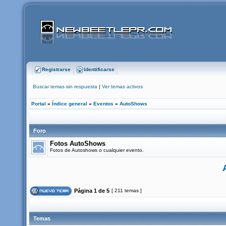
Registrarse
Identificarse
Buscar temas sin respuesta
|
Ver temas activos
Portal
»
Índice general
»
Eventos
»
AutoShows
Foro
Fotos AutoShows
Fotos de Autoshows o cualquier evento.
Página
1
de
5
[ 211 temas ]
Temas