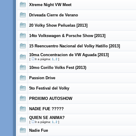
Xtreme Night VW Meet
Driveada Cierre de Verano
20 Volky Show Peñuelas [2013]
14to Volkswagen & Porsche Show [2013]
15 Reencuentro Nacional del Volky Hatillo [2013]
10ma Concentracion de VW Aguada [2013]
[
Ir a página:
1
,
2
]
10mo Corillo Volks Fest (2013)
Passion Drive
5to Festival del Volky
PROXIMO AUTOSHOW
NADIE FUE ?????
QUIEN SE ANIMA?
[
Ir a página:
1
,
2
]
Nadie Fue