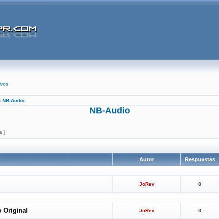
ivos
»
NB-Audio
NB-Audio
s ]
Autor
Respuestas
JoRev
0
 Original
JoRev
0