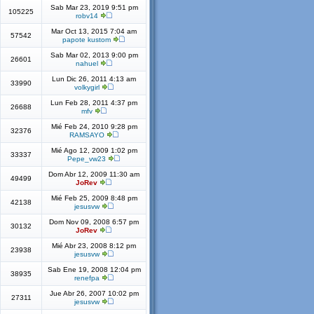
Sab Mar 23, 2019 9:51 pm
105225
robv14
Mar Oct 13, 2015 7:04 am
57542
papote kustom
Sab Mar 02, 2013 9:00 pm
26601
nahuel
Lun Dic 26, 2011 4:13 am
33990
volkygirl
Lun Feb 28, 2011 4:37 pm
26688
mfv
Mié Feb 24, 2010 9:28 pm
32376
RAMSAYO
Mié Ago 12, 2009 1:02 pm
33337
Pepe_vw23
Dom Abr 12, 2009 11:30 am
49499
JoRev
Mié Feb 25, 2009 8:48 pm
42138
jesusvw
Dom Nov 09, 2008 6:57 pm
30132
JoRev
Mié Abr 23, 2008 8:12 pm
23938
jesusvw
Sab Ene 19, 2008 12:04 pm
38935
renefpa
Jue Abr 26, 2007 10:02 pm
27311
jesusvw