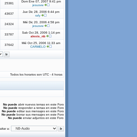
Dom Ene 07, 2007 9:41 pm
25381
jesusvw
Jue Dic 28, 2006 6:44 pm
43637
rafy
Mié Dic 20, 2006 4:58 pm
24324
jesusvw
Sab Oct 28, 2006 1:14 pm
33787
alexis_nb
Mié Oct 25, 2006 11:33 am
37642
CARMELO
Todos los horarios son UTC - 4 horas
No puede
abrir nuevos temas en este Foro
No puede
responder a temas en este Foro
No puede
editar sus mensajes en este Foro
No puede
borrar sus mensajes en este Foro
No puede
enviar adjuntos en este Foro
altar a: