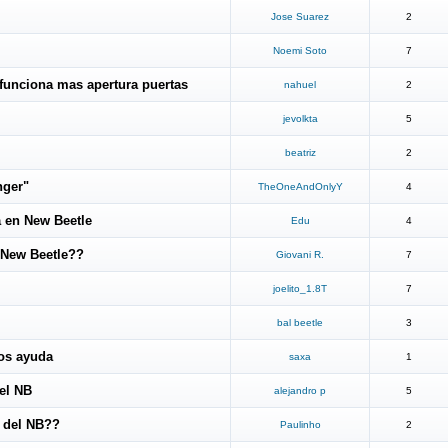
Jose Suarez
2
Noemi Soto
7
 funciona mas apertura puertas
nahuel
2
jevolkta
5
beatriz
2
nger"
TheOneAndOnlyY
4
 en New Beetle
Edu
4
 New Beetle??
Giovani R.
7
joelito_1.8T
7
bal beetle
3
ros ayuda
saxa
1
el NB
alejandro p
5
 del NB??
Paulinho
2