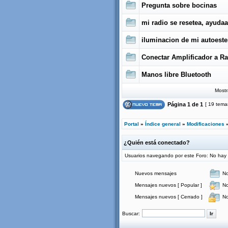
Pregunta sobre bocinas
mi radio se resetea, ayudaa
iluminacion de mi autoeste
Conectar Amplificador a Ra
Manos libre Bluetooth
Mostr
Página
1
de
1
[ 19 tema
Portal
»
Índice general
»
Modificaciones
¿Quién está conectado?
Usuarios navegando por este Foro: No hay us
Nuevos mensajes
No
Mensajes nuevos [ Popular ]
No
Mensajes nuevos [ Cerrado ]
No
Buscar: