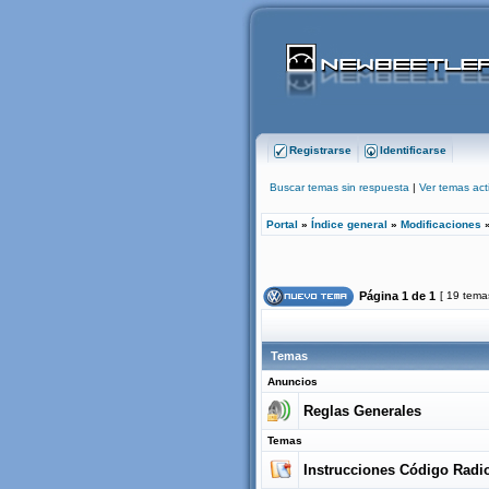
Registrarse
Identificarse
Buscar temas sin respuesta
|
Ver temas act
Portal
»
Índice general
»
Modificaciones
Página
1
de
1
[ 19 tema
Temas
Anuncios
Reglas Generales
Temas
Instrucciones Código Radio