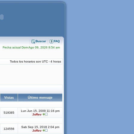
Buscar
FAQ
Fecha actual Dom Ago 09, 2026 9:54 am
Todos los horarios son UTC - 4 horas
Vistas
Último mensaje
Lun Jun 15, 2009 11:16 pm
519385
JoRev
Sab Sep 15, 2018 2:04 pm
124556
JoRev