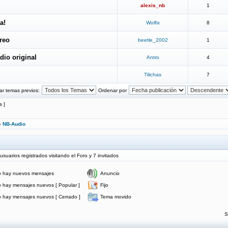
alexis_nb
1
a!
Wolfix
8
reo
beetle_2002
1
dio original
Antro
4
Tilichas
7
ar temas previos:
Ordenar por
s ]
»
NB-Audio
uarios registrados visitando el Foro y 7 invitados
 hay nuevos mensajes
Anuncio
 hay mensajes nuevos [ Popular ]
Fijo
 hay mensajes nuevos [ Cerrado ]
Tema movido
S