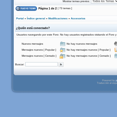
Mostrar temas previos:
Página
1
de
2
[ 73 temas ]
Portal
»
Índice general
»
Modificaciones
»
Accesorios
¿Quién está conectado?
Usuarios navegando por este Foro: No hay usuarios registrados visitando el Foro y 
Nuevos mensajes
No hay nuevos mensajes
Mensajes nuevos [ Popular ]
No hay mensajes nuevos [ Popular ]
Mensajes nuevos [ Cerrado ]
No hay mensajes nuevos [ Cerrado ]
Buscar:
Powered by
p
Traducción al esp