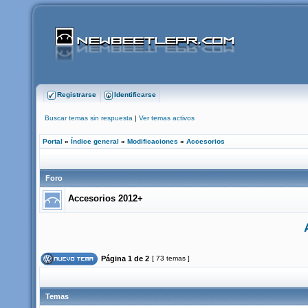
Registrarse
Identificarse
Buscar temas sin respuesta
|
Ver temas activos
Portal
»
Índice general
»
Modificaciones
»
Accesorios
Foro
Accesorios 2012+
Página
1
de
2
[ 73 temas ]
Temas