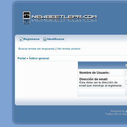
Registrarse
Identificarse
Buscar temas sin respuesta
|
Ver temas activos
Portal
»
Índice general
Nombre de Usuario:
Dirección de email:
Esta debe ser la dirección de
email que introdujo al registrarse.
Powered by
p
Traducción al esp