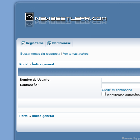
Registrarse
Identificarse
Buscar temas sin respuesta
|
Ver temas activos
Portal
»
Índice general
Nombre de Usuario:
Contraseña:
Olvidé mi contraseña
Identificarse automáti
Portal
»
Índice general
Powered by
p