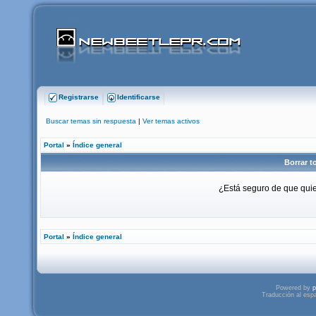
Registrarse
Identificarse
Buscar temas sin respuesta
|
Ver temas activos
Portal
»
Índice general
Borrar t
¿Está seguro de que quier
Portal
»
Índice general
Powered by
p
Traducción al esp