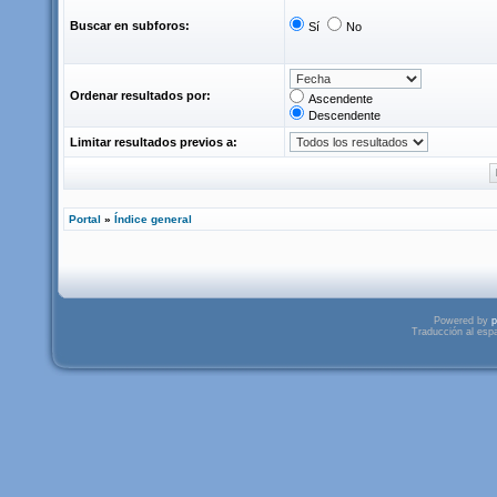
Buscar en subforos:
Sí
No
Ordenar resultados por:
Ascendente
Descendente
Limitar resultados previos a:
Portal
»
Índice general
Powered by
p
Traducción al esp