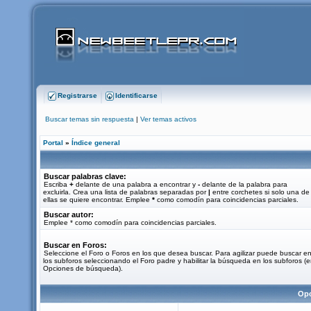
Registrarse
Identificarse
Buscar temas sin respuesta
|
Ver temas activos
Portal
»
Índice general
Buscar palabras clave:
Escriba
+
delante de una palabra a encontrar y
-
delante de la palabra para
excluirla. Crea una lista de palabras separadas por
|
entre corchetes si solo una de
ellas se quiere encontrar. Emplee
*
como comodín para coincidencias parciales.
Buscar autor:
Emplee * como comodín para coincidencias parciales.
Buscar en Foros:
Seleccione el Foro o Foros en los que desea buscar. Para agilizar puede buscar e
los subforos seleccionando el Foro padre y habilitar la búsqueda en los subforos (
Opciones de búsqueda).
Opc