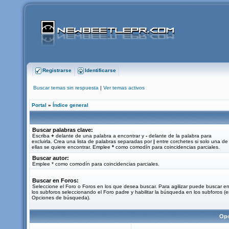
Registrarse
Identificarse
Buscar temas sin respuesta
|
Ver temas activos
Portal
»
Índice general
Buscar palabras clave:
Escriba
+
delante de una palabra a encontrar y
-
delante de la palabra para
excluirla. Crea una lista de palabras separadas por
|
entre corchetes si solo una de
ellas se quiere encontrar. Emplee
*
como comodín para coincidencias parciales.
Buscar autor:
Emplee * como comodín para coincidencias parciales.
Buscar en Foros:
Seleccione el Foro o Foros en los que desea buscar. Para agilizar puede buscar e
los subforos seleccionando el Foro padre y habilitar la búsqueda en los subforos (
Opciones de búsqueda).
Opc