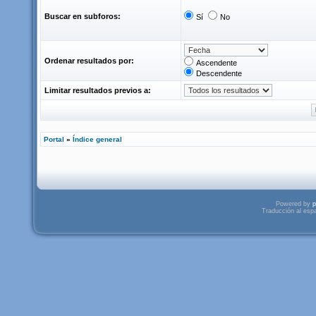
Buscar en subforos:
Sí
No
Ordenar resultados por:
Ascendente
Descendente
Limitar resultados previos a:
Portal
»
Índice general
Powered by
p
Traducción al esp