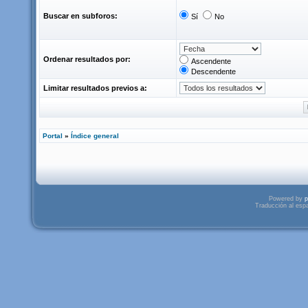
Buscar en subforos:
Sí
No
Ordenar resultados por:
Ascendente
Descendente
Limitar resultados previos a:
Portal
»
Índice general
Powered by
p
Traducción al esp