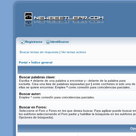
Registrarse
Identificarse
Buscar temas sin respuesta
|
Ver temas activos
Portal
»
Índice general
Buscar palabras clave:
Escriba
+
delante de una palabra a encontrar y
-
delante de la palabra para
excluirla. Crea una lista de palabras separadas por
|
entre corchetes si solo una de
ellas se quiere encontrar. Emplee
*
como comodín para coincidencias parciales.
Buscar autor:
Emplee * como comodín para coincidencias parciales.
Buscar en Foros:
Seleccione el Foro o Foros en los que desea buscar. Para agilizar puede buscar e
los subforos seleccionando el Foro padre y habilitar la búsqueda en los subforos (
Opciones de búsqueda).
Opc