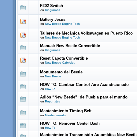
F202 Switch
en
Diagramas
Battery Jesus
en
New Beetle Engine Tech
Talleres de Mecánica Volkswagen en Puerto Rico
en
New Beetle Engine Tech
Manual: New Beetle Convertible
en
Diagramas
Reset Capota Convertible
en
New Beetle Cabriolet
Monumento del Beetle
en
New Beetle
HOW TO: Cambiar Control Aire Acondicionado
en
How To
Adiós “New Beetle”: de Puebla para el mundo
en
Reportajes
Mantenimiento Timing Belt
en
Mantenimiento
HOW TO: Remover Center Dash
en
How To
Mantenimiento Transmisión Automática New Beetl