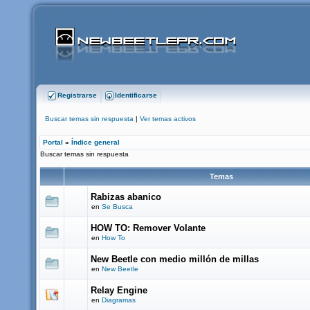
Registrarse
Identificarse
Buscar temas sin respuesta
|
Ver temas activos
Portal
»
Índice general
Buscar temas sin respuesta
Temas
Rabizas abanico
en
Se Busca
HOW TO: Remover Volante
en
How To
New Beetle con medio millón de millas
en
New Beetle
Relay Engine
en
Diagramas