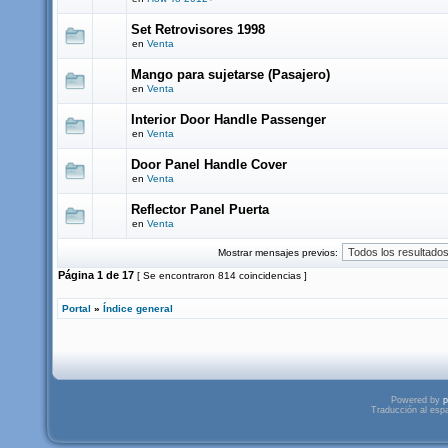
Set Retrovisores 1998
en
Venta
Mango para sujetarse (Pasajero)
en
Venta
Interior Door Handle Passenger
en
Venta
Door Panel Handle Cover
en
Venta
Reflector Panel Puerta
en
Venta
Mostrar mensajes previos:
Página
1
de
17
[ Se encontraron 814 coincidencias ]
Portal
»
Índice general
Powered by
p
Traducción al esp