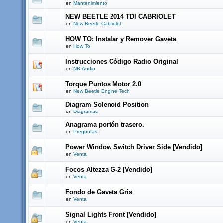
en
Mantenimiento
NEW BEETLE 2014 TDI CABRIOLET
en
New Beetle Cabriolet
HOW TO: Instalar y Remover Gaveta
en
How To
Instrucciones Código Radio Original
en
NB-Audio
Torque Puntos Motor 2.0
en
New Beetle Engine Tech
Diagram Solenoid Position
en
Diagramas
Anagrama portón trasero.
en
Preguntas
Power Window Switch Driver Side [Vendido]
en
Venta
Focos Altezza G-2 [Vendido]
en
Venta
Fondo de Gaveta Gris
en
Venta
Signal Lights Front [Vendido]
en
Venta