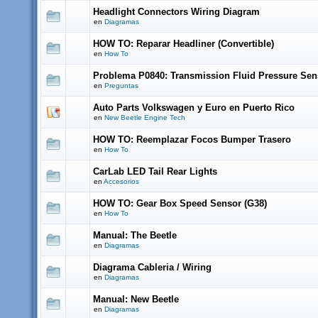
Headlight Connectors Wiring Diagram
en
Diagramas
HOW TO: Reparar Headliner (Convertible)
en
How To
Problema P0840: Transmission Fluid Pressure Sen
en
Preguntas
Auto Parts Volkswagen y Euro en Puerto Rico
en
New Beetle Engine Tech
HOW TO: Reemplazar Focos Bumper Trasero
en
How To
CarLab LED Tail Rear Lights
en
Accesorios
HOW TO: Gear Box Speed Sensor (G38)
en
How To
Manual: The Beetle
en
Diagramas
Diagrama Cableria / Wiring
en
Diagramas
Manual: New Beetle
en
Diagramas