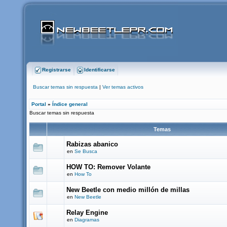
Registrarse
Identificarse
Buscar temas sin respuesta
|
Ver temas activos
Portal
»
Índice general
Buscar temas sin respuesta
Temas
Rabizas abanico
en
Se Busca
HOW TO: Remover Volante
en
How To
New Beetle con medio millón de millas
en
New Beetle
Relay Engine
en
Diagramas