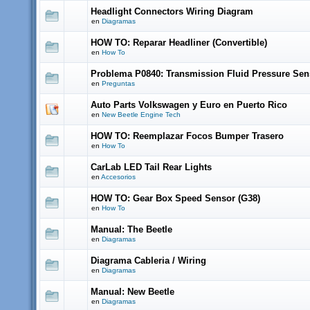
Headlight Connectors Wiring Diagram
en
Diagramas
HOW TO: Reparar Headliner (Convertible)
en
How To
Problema P0840: Transmission Fluid Pressure Sen
en
Preguntas
Auto Parts Volkswagen y Euro en Puerto Rico
en
New Beetle Engine Tech
HOW TO: Reemplazar Focos Bumper Trasero
en
How To
CarLab LED Tail Rear Lights
en
Accesorios
HOW TO: Gear Box Speed Sensor (G38)
en
How To
Manual: The Beetle
en
Diagramas
Diagrama Cableria / Wiring
en
Diagramas
Manual: New Beetle
en
Diagramas