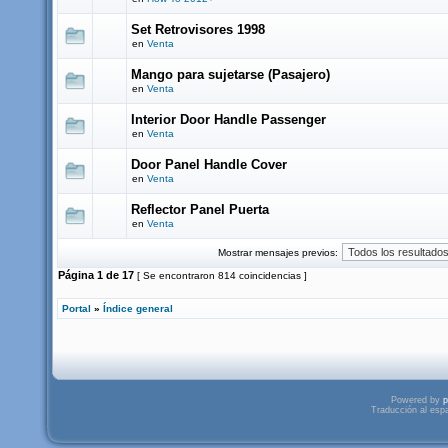
Set Retrovisores 1998
en
Venta
Mango para sujetarse (Pasajero)
en
Venta
Interior Door Handle Passenger
en
Venta
Door Panel Handle Cover
en
Venta
Reflector Panel Puerta
en
Venta
Mostrar mensajes previos:
Página
1
de
17
[ Se encontraron 814 coincidencias ]
Portal
»
Índice general
Powered by
p
Traducción al esp