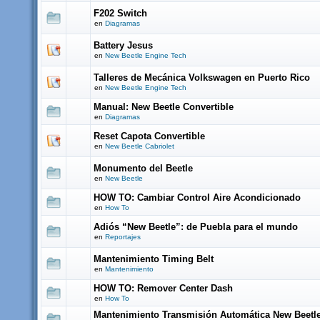
F202 Switch
en
Diagramas
Battery Jesus
en
New Beetle Engine Tech
Talleres de Mecánica Volkswagen en Puerto Rico
en
New Beetle Engine Tech
Manual: New Beetle Convertible
en
Diagramas
Reset Capota Convertible
en
New Beetle Cabriolet
Monumento del Beetle
en
New Beetle
HOW TO: Cambiar Control Aire Acondicionado
en
How To
Adiós “New Beetle”: de Puebla para el mundo
en
Reportajes
Mantenimiento Timing Belt
en
Mantenimiento
HOW TO: Remover Center Dash
en
How To
Mantenimiento Transmisión Automática New Beetl