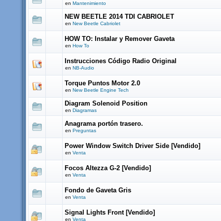
en
Mantenimiento
NEW BEETLE 2014 TDI CABRIOLET
en
New Beetle Cabriolet
HOW TO: Instalar y Remover Gaveta
en
How To
Instrucciones Código Radio Original
en
NB-Audio
Torque Puntos Motor 2.0
en
New Beetle Engine Tech
Diagram Solenoid Position
en
Diagramas
Anagrama portón trasero.
en
Preguntas
Power Window Switch Driver Side [Vendido]
en
Venta
Focos Altezza G-2 [Vendido]
en
Venta
Fondo de Gaveta Gris
en
Venta
Signal Lights Front [Vendido]
en
Venta