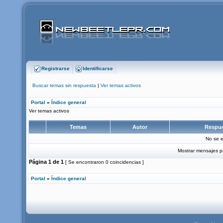
Registrarse
Identificarse
Buscar temas sin respuesta
|
Ver temas activos
Portal
»
Índice general
Ver temas activos
Temas
Autor
Respu
No se e
Mostrar mensajes p
Página
1
de
1
[ Se encontraron 0 coincidencias ]
Portal
»
Índice general