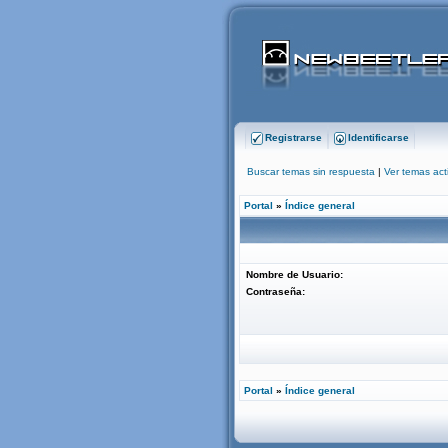
Registrarse
Identificarse
Buscar temas sin respuesta
|
Ver temas act
Portal
»
Índice general
Nombre de Usuario:
Contraseña:
Portal
»
Índice general