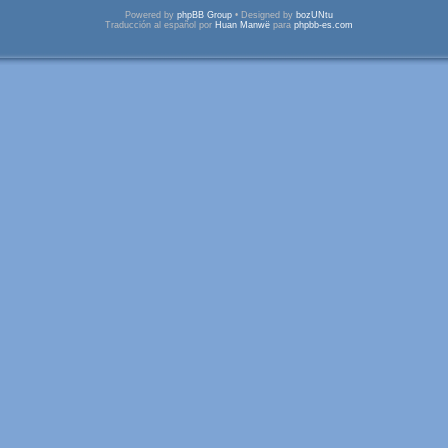
Powered by
phpBB Group
• Designed by
bozUNtu
Traducción al español por
Huan Manwë
para
phpbb-es.com