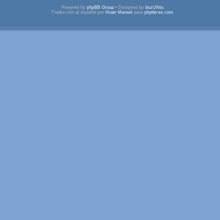
Powered by
phpBB Group
• Designed by
bozUNtu
Traducción al español por
Huan Manwë
para
phpbb-es.com