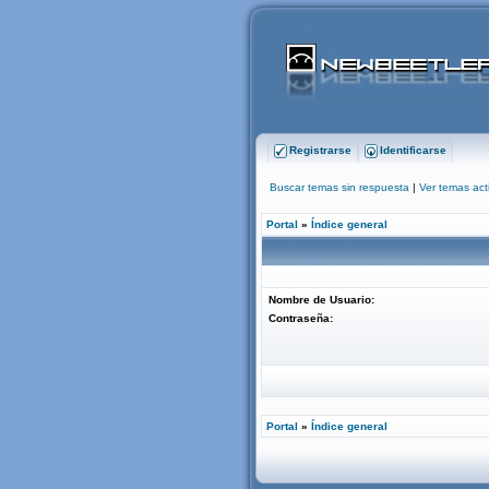
Registrarse
Identificarse
Buscar temas sin respuesta
|
Ver temas act
Portal
»
Índice general
Nombre de Usuario:
Contraseña:
Portal
»
Índice general