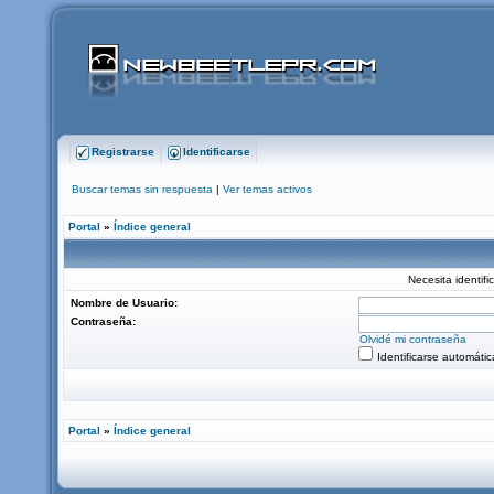
Registrarse
Identificarse
Buscar temas sin respuesta
|
Ver temas activos
Portal
»
Índice general
Necesita identifi
Nombre de Usuario:
Contraseña:
Olvidé mi contraseña
Identificarse automáti
Portal
»
Índice general