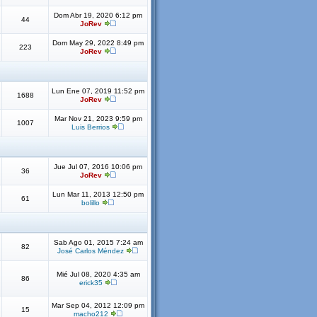
Dom Abr 19, 2020 6:12 pm
44
JoRev
Dom May 29, 2022 8:49 pm
223
JoRev
Lun Ene 07, 2019 11:52 pm
1688
JoRev
Mar Nov 21, 2023 9:59 pm
1007
Luis Berrios
Jue Jul 07, 2016 10:06 pm
36
JoRev
Lun Mar 11, 2013 12:50 pm
61
bolillo
Sab Ago 01, 2015 7:24 am
82
José Carlos Méndez
Mié Jul 08, 2020 4:35 am
86
erick35
Mar Sep 04, 2012 12:09 pm
15
macho212