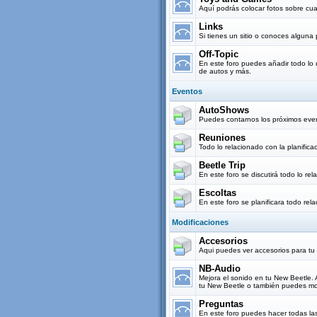
Aquí podrás colocar fotos sobre cua
Links
Si tienes un sitio o conoces alguna
Off-Topic
En este foro puedes añadir todo lo 
de autos y más.
Eventos
AutoShows
Puedes contarnos los próximos eve
Reuniones
Todo lo relacionado con la planifi
Beetle Trip
En este foro se discutirá todo lo re
Escoltas
En este foro se planificara todo rel
Modificaciones
Accesorios
Aqui puedes ver accesorios para tu
NB-Audio
Mejora el sonido en tu New Beetle.
tu New Beetle o también puedes mos
Preguntas
En este foro puedes hacer todas la