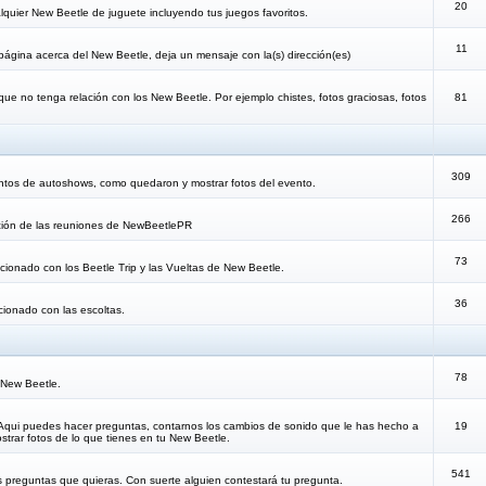
20
lquier New Beetle de juguete incluyendo tus juegos favoritos.
11
 página acerca del New Beetle, deja un mensaje con la(s) dirección(es)
que no tenga relación con los New Beetle. Por ejemplo chistes, fotos graciosas, fotos
81
309
ntos de autoshows, como quedaron y mostrar fotos del evento.
266
cación de las reuniones de NewBeetlePR
73
lacionado con los Beetle Trip y las Vueltas de New Beetle.
36
acionado con las escoltas.
78
 New Beetle.
 Aqui puedes hacer preguntas, contarnos los cambios de sonido que le has hecho a
19
trar fotos de lo que tienes en tu New Beetle.
541
s preguntas que quieras. Con suerte alguien contestará tu pregunta.