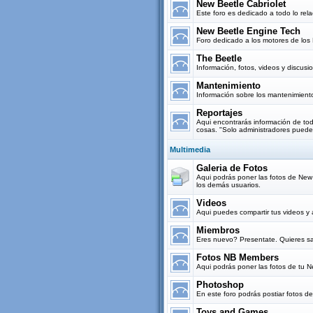
New Beetle Cabriolet
Este foro es dedicado a todo lo re
New Beetle Engine Tech
Foro dedicado a los motores de los 
The Beetle
Información, fotos, videos y discus
Mantenimiento
Información sobre los mantenimient
Reportajes
Aqui encontrarás información de todo
cosas. "Solo administradores puede
Multimedia
Galeria de Fotos
Aqui podrás poner las fotos de New B
los demás usuarios.
Videos
Aqui puedes compartir tus videos y 
Miembros
Eres nuevo? Presentate. Quieres sa
Fotos NB Members
Aqui podrás poner las fotos de tu 
Photoshop
En este foro podrás postiar fotos d
Toys and Games