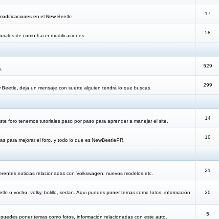
17
modificaciones en el New Beetle
58
oriales de como hacer modificaciones.
529
s.
299
 Beetle, deja un mensaje con suerte alguien tendrá lo que buscas.
14
te foro tenemos tutoriales paso por paso para aprender a manejar el site.
10
as para mejorar el foro, y todo lo que es NewBeetlePR.
21
erentes noticias relacionadas con Volkswagen, nuevos modelos,etc.
etle o vocho, volky, bolillo, sedan. Aqui puedes poner temas como fotos, información
20
5
i puedes poner temas como fotos, información relacionadas con este auto.