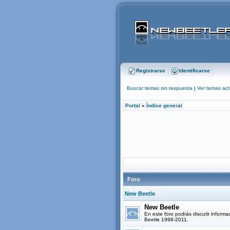
Registrarse
Identificarse
Buscar temas sin respuesta
|
Ver temas act
Portal
»
Índice general
Foro
New Beetle
New Beetle
En este foro podrás discutir informa
Beetle 1998-2011.