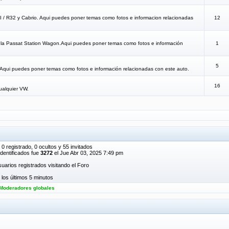
TI / R32 y Cabrio. Aqui puedes poner temas como fotos e informacion relacionadas
12
a la Passat Station Wagon.Aqui puedes poner temas como fotos e información
1
5
.Aqui puedes poner temas como fotos e información relacionadas con este auto.
16
ualquier VW.
 0 registrado, 0 ocultos y 55 invitados
dentificados fue
3272
el Jue Abr 03, 2025 7:49 pm
uarios registrados visitando el Foro
los últimos 5 minutos
Moderadores globales