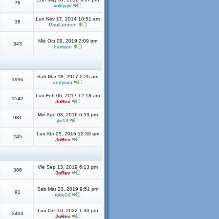
79
volkygirl
Lun Nov 17, 2014 10:51 am
38
PaulLennon
Mié Oct 09, 2019 2:09 pm
343
harrison
Sab Mar 18, 2017 2:26 am
1996
andyson
Lun Feb 06, 2017 12:18 am
1542
JoRev
Mié Ago 03, 2016 6:59 pm
981
jkv13
Lun Abr 25, 2016 10:39 am
245
JoRev
Vie Sep 13, 2019 6:13 pm
386
JoRev
Sab Mar 23, 2019 9:51 pm
91
robv14
Lun Oct 10, 2022 1:30 pm
2403
JoRev