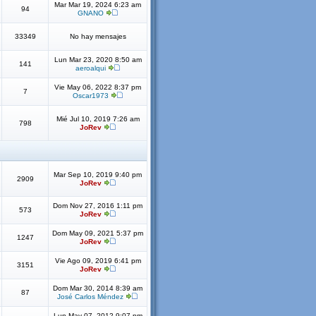
Mar Mar 19, 2024 6:23 am
94
GNANO
33349
No hay mensajes
Lun Mar 23, 2020 8:50 am
141
aeroalqui
Vie May 06, 2022 8:37 pm
7
Oscar1973
Mié Jul 10, 2019 7:26 am
798
JoRev
Mar Sep 10, 2019 9:40 pm
2909
JoRev
Dom Nov 27, 2016 1:11 pm
573
JoRev
Dom May 09, 2021 5:37 pm
1247
JoRev
Vie Ago 09, 2019 6:41 pm
3151
JoRev
Dom Mar 30, 2014 8:39 am
87
José Carlos Méndez
Lun May 07, 2012 9:07 pm