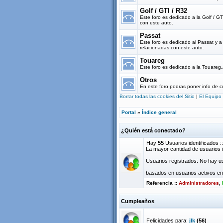
Golf / GTI / R32
Este foro es dedicado a la Golf / G
con este auto.
Passat
Este foro es dedicado al Passat y 
relacionadas con este auto.
Touareg
Este foro es dedicado a la Touareg
Otros
En este foro podras poner info de c
Borrar todas las cookies del Sitio
|
El Equipo
Portal
»
Índice general
¿Quién está conectado?
Hay
55
Usuarios identificados ::
La mayor cantidad de usuarios i
Usuarios registrados: No hay us
basados en usuarios activos en 
Referencia ::
Administradores
,
Cumpleaños
Felicidades para:
jlk
(56)