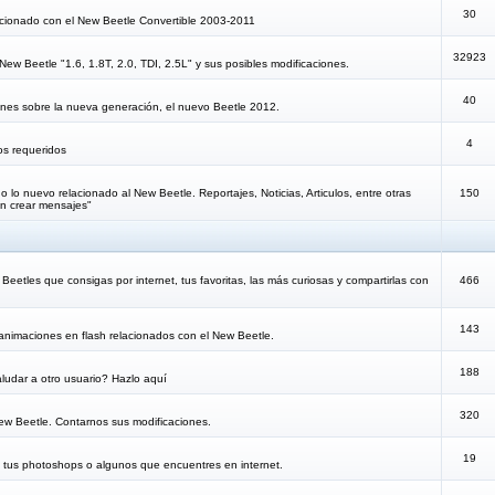
30
lacionado con el New Beetle Convertible 2003-2011
32923
New Beetle "1.6, 1.8T, 2.0, TDI, 2.5L" y sus posibles modificaciones.
40
iones sobre la nueva generación, el nuevo Beetle 2012.
4
os requeridos
 lo nuevo relacionado al New Beetle. Reportajes, Noticias, Articulos, entre otras
150
n crear mensajes"
eetles que consigas por internet, tus favoritas, las más curiosas y compartirlas con
466
143
animaciones en flash relacionados con el New Beetle.
188
ludar a otro usuario? Hazlo aquí
320
New Beetle. Contarnos sus modificaciones.
19
e tus photoshops o algunos que encuentres en internet.