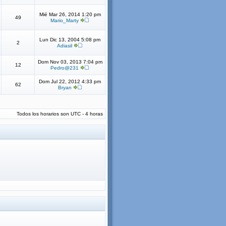
Mié Mar 26, 2014 1:20 pm
49
Mario_Marty
Lun Dic 13, 2004 5:08 pm
2
Adiasil
Dom Nov 03, 2013 7:04 pm
12
Pedro@231
Dom Jul 22, 2012 4:33 pm
62
Bryan
Todos los horarios son UTC - 4 horas