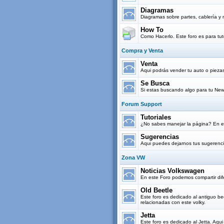
Diagramas
Diagramas sobre partes, cablería y 
How To
Como Hacerlo. Este foro es para tut
Compra y Venta
Venta
Aqui podrás vender tu auto o pieza
Se Busca
Si estas buscando algo para tu New
Forum Support
Tutoriales
¿No sabes manejar la página? En es
Sugerencias
Aqui puedes dejarnos tus sugerenci
Zona VW
Noticias Volkswagen
En este Foro podemos compartir dif
Old Beetle
Este foro es dedicado al antiguo be
relacionadas con este volky.
Jetta
Este foro es dedicado al Jetta. Aqu