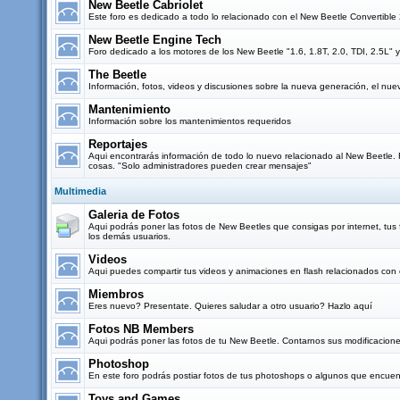
New Beetle Cabriolet
Este foro es dedicado a todo lo relacionado con el New Beetle Convertibl
New Beetle Engine Tech
Foro dedicado a los motores de los New Beetle "1.6, 1.8T, 2.0, TDI, 2.5L" y
The Beetle
Información, fotos, videos y discusiones sobre la nueva generación, el nu
Mantenimiento
Información sobre los mantenimientos requeridos
Reportajes
Aqui encontrarás información de todo lo nuevo relacionado al New Beetle. Re
cosas. "Solo administradores pueden crear mensajes"
Multimedia
Galeria de Fotos
Aqui podrás poner las fotos de New Beetles que consigas por internet, tus f
los demás usuarios.
Videos
Aqui puedes compartir tus videos y animaciones en flash relacionados con 
Miembros
Eres nuevo? Presentate. Quieres saludar a otro usuario? Hazlo aquí
Fotos NB Members
Aqui podrás poner las fotos de tu New Beetle. Contarnos sus modificacione
Photoshop
En este foro podrás postiar fotos de tus photoshops o algunos que encuent
Toys and Games