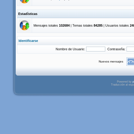
Estadísticas
Mensajes totales
102684
| Temas totales
84285
| Usuarios totales
24
Identificarse
Nombre de Usuario:
Contraseña:
Nuevos mensajes
Powered by
p
Traducción al esp