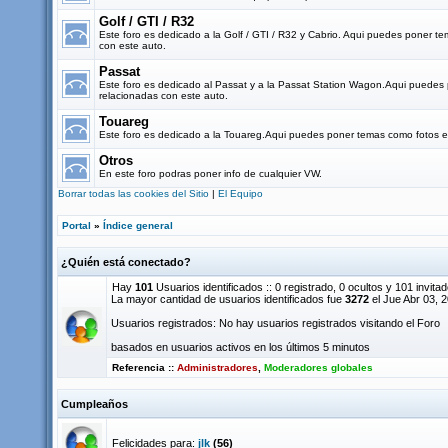
Golf / GTI / R32
Este foro es dedicado a la Golf / GTI / R32 y Cabrio. Aqui puedes poner t
con este auto.
Passat
Este foro es dedicado al Passat y a la Passat Station Wagon.Aqui puedes
relacionadas con este auto.
Touareg
Este foro es dedicado a la Touareg.Aqui puedes poner temas como fotos e 
Otros
En este foro podras poner info de cualquier VW.
Borrar todas las cookies del Sitio
|
El Equipo
Portal
»
Índice general
¿Quién está conectado?
Hay
101
Usuarios identificados :: 0 registrado, 0 ocultos y 101 invita
La mayor cantidad de usuarios identificados fue
3272
el Jue Abr 03, 
Usuarios registrados: No hay usuarios registrados visitando el Foro
basados en usuarios activos en los últimos 5 minutos
Referencia ::
Administradores
,
Moderadores globales
Cumpleaños
Felicidades para:
jlk
(56)